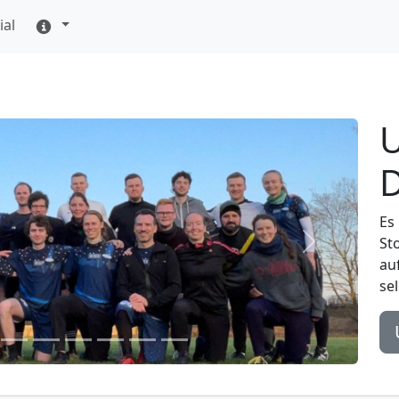
ial
U
D
Es 
St
Vorheriges
au
se