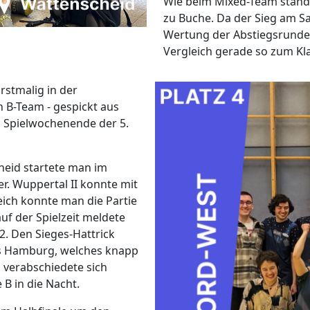
Wie beim Mixed-Team stand 
zu Buche. Da der Sieg am S
Wertung der Abstiegsrunde
Vergleich gerade so zum Kl
Erstmalig in der
 B-Team - gespickt aus
 Spielwochenende der 5.
heid startete man im
er. Wuppertal II konnte mit
eich konnte man die Partie
f der Spielzeit meldete
2. Den Sieges-Hattrick
us Hamburg, welches knapp
h verabschiedete sich
B in die Nacht.